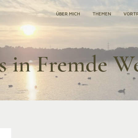
ÜBER MICH
THEMEN
VORT
s in Fremde W